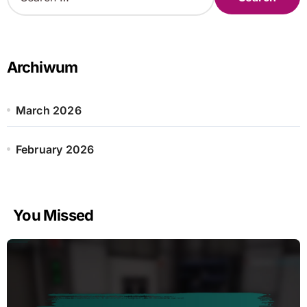
e
a
r
c
h
Archiwum
f
o
r
March 2026
:
February 2026
You Missed