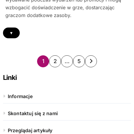
wzbogacić doświadczenie w grze, dostarczając
graczom dodatkowe zasoby.
▾
Posts
1
2
…
5
pagination
Linki
Informacje
Skontaktuj się z nami
Przeglądaj artykuły