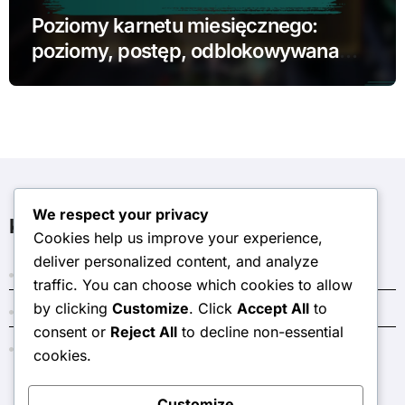
Poziomy karnetu miesięcznego:
poziomy, postęp, odblokowywana
zawartość
We respect your privacy
Kategorie
Cookies help us improve your experience,
deliver personalized content, and analyze
Bonusy za miesięczny karnet
traffic. You can choose which cookies to allow
by clicking
Customize
. Click
Accept All
to
Kody Ciemnego Kryształu
consent or
Reject All
to decline non-essential
Nagrody w Sklepie Tokenów Wydarzenia
cookies.
Customize