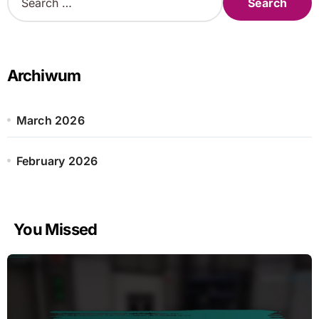
e
a
r
c
h
Archiwum
f
o
r
March 2026
:
February 2026
You Missed