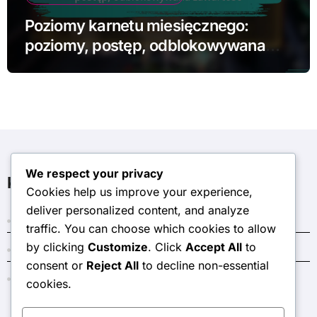
Poziomy karnetu miesięcznego:
poziomy, postęp, odblokowywana
zawartość
We respect your privacy
Kategorie
Cookies help us improve your experience,
deliver personalized content, and analyze
Bonusy za miesięczny karnet
traffic. You can choose which cookies to allow
by clicking
Customize
. Click
Accept All
to
Kody Ciemnego Kryształu
consent or
Reject All
to decline non-essential
Nagrody w Sklepie Tokenów Wydarzenia
cookies.